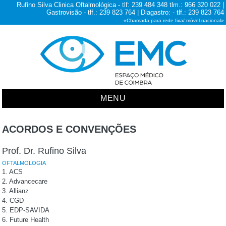
Rufino Silva Clinica Oftalmológica - tlf: 239 484 348 tlm.: 966 320 022 |
Gastrovisão - tlf.: 239 823 764 | Diagastro: - tlf.: 239 823 764
«Chamada para rede fixa/ móvel nacional»
MENU
ACORDOS E CONVENÇÕES
Prof. Dr. Rufino Silva
OFTALMOLOGIA
1. ACS
2. Advancecare
3. Allianz
4. CGD
5. EDP-SAVIDA
6. Future Health