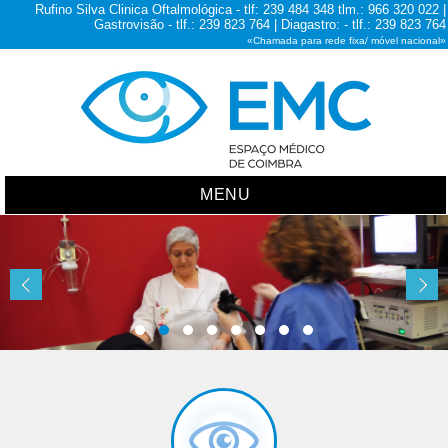
Rufino Silva Clinica Oftalmológica - tlf: 239 484 348 tlm.: 966 320 022 |
Gastrovisão - tlf.: 239 823 764 | Diagastro: - tlf.: 239 823 764
«Chamada para rede fixa/ móvel nacional»
MENU