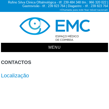
Rufino Silva Clinica Oftalmológica - tlf: 239 484 348 tlm.: 966 320 022 |
Gastrovisão - tlf.: 239 823 764 | Diagastro: - tlf.: 239 823 764
«Chamada para rede fixa/ móvel nacional»
MENU
CONTACTOS
Localização