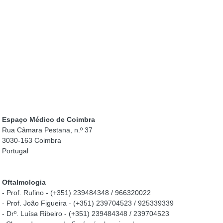
Espaço Médico de Coimbra
Rua Câmara Pestana, n.º 37
3030-163 Coimbra
Portugal
Oftalmologia
- Prof. Rufino - (+351) 239484348 / 966320022
- Prof. João Figueira - (+351) 239704523 / 925339339
- Drº. Luísa Ribeiro - (+351) 239484348 / 239704523