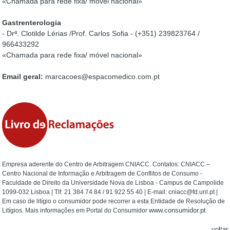
«Chamada para rede fixa/ móvel nacional»
Gastrenterologia
- Drª. Clotilde Lérias /Prof. Carlos Sofia - (+351) 239823764 /
966433292
«Chamada para rede fixa/ móvel nacional»
Email geral:
marcacoes@espacomedico.com.pt
Empresa aderente do Centro de Arbitragem CNIACC. Contatos: CNIACC –
Centro Nacional de Informação e Arbitragem de Conflitos de Consumo -
Faculdade de Direito da Universidade Nova de Lisboa - Campus de Campolide
1099-032 Lisboa | Tlf: 21 384 74 84 / 91 922 55 40 | E-mail: cniacc@fd.unl.pt |
Em caso de litígio o consumidor pode recorrer a esta Entidade de Resolução de
www.consumidor.pt
Litígios. Mais informações em Portal do Consumidor
voltar